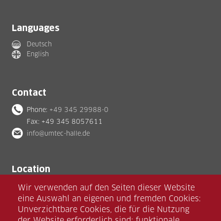
Languages
Deutsch
English
Contact
Phone:
+49 345 29988-0
Fax: +49 345 8057611
info@umtec-halle.de
Location
umtec Halle GmbH
Wir verwenden auf den Seiten dieser Website
Zscherbener Landstraße 13
eine Auswahl an eigenen und fremden Cookies:
D-06126 Halle (Saale)
Unverzichtbare Cookies, die für die Nutzung
der Website erforderlich sind; funktionale