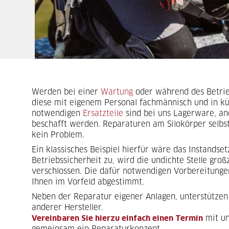
Werden bei einer
Wartung
oder während des Betrieb
diese mit eigenem Personal fachmännisch und in kür
notwendigen
Ersatzteile
sind bei uns Lagerware, an
beschafft werden. Reparaturen am Silokörper selbs
kein Problem.
Ein klassisches Beispiel hierfür wäre das Instandset
Betriebssicherheit zu, wird die undichte Stelle gr
verschlossen. Die dafür notwendigen Vorbereitunge
Ihnen im Vorfeld abgestimmt.
Neben der Reparatur eigener Anlagen, unterstützen 
anderer Hersteller.
Vereinbaren Sie hierzu einfach einen Termin
mit un
gemeinsam ein Reparaturkonzept.