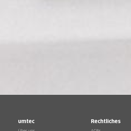
umtec
Rechtliches
Über uns
AGBs